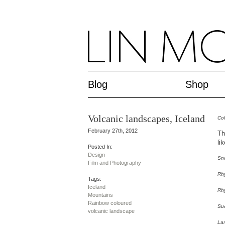
Blog
Shop
Volcanic landscapes, Iceland
Col
February 27th, 2012
Th
li
Posted In:
Design
Sno
Film and Photography
Rhy
Tags:
Iceland
Rhy
Mountains
Rainbow coloured
Suð
volcanic landscape
Lan