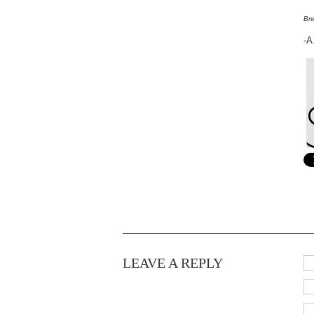
Bre
-A
LEAVE A REPLY