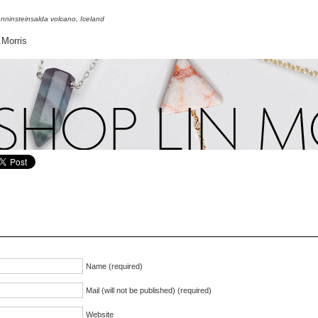
nninsteinsalda volcano, Iceland
.Morris
Name (required)
Mail (will not be published) (required)
Website