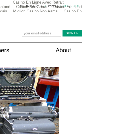
ners
About