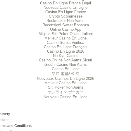
Casino En Ligne France Légal
Nouveau Casino En Ligne
Casino En Ligne France
Crypto Scommesse
Bookmaker Non Aams
Recensioni Sweet Bonanza
Online Casino App
Migliori Siti Poker Online Italiani
Meilleur Casino En Ligne
Casino Senza Verifica
Casino En Ligne Français
Casino En Ligne 2026
No Kyc Casino
Casino Online Non Aams Sicuri
Giochi Casino Non Aams
Casino En Ligne
무료 홀덤사이트
Nouveaux Casinos En Ligne 2026
Meilleur Casino En Ligne
Siti Poker Non Aams
オンライン ポーカー
Nouveau Casino En Ligne
elivery
eturns
erms and Conditions