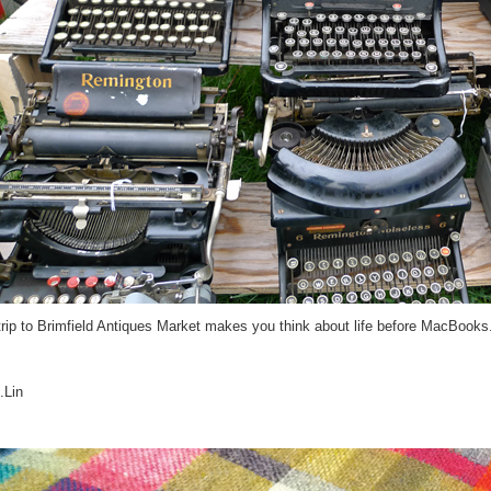
trip to Brimfield Antiques Market makes you think about life before MacBooks
J.Lin