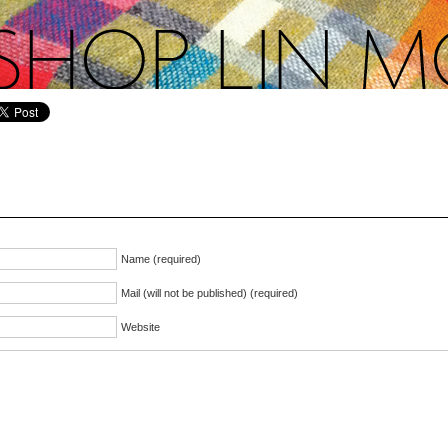
Name (required)
Mail (will not be published) (required)
Website