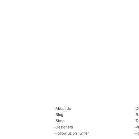
-
About Us
-
D
-
Blog
-
R
-
Shop
-
T
-
Designers
-
Pr
-Follow us on Twitter
-
F