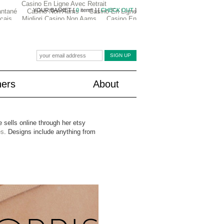
ners
About
 sells online through her etsy
es
. Designs include anything from